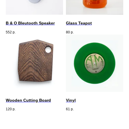
B & O Bleutooth Speaker
Glass Teapot
552
р.
80
р.
Wooden Cutting Board
Vinyl
120
р.
61
р.