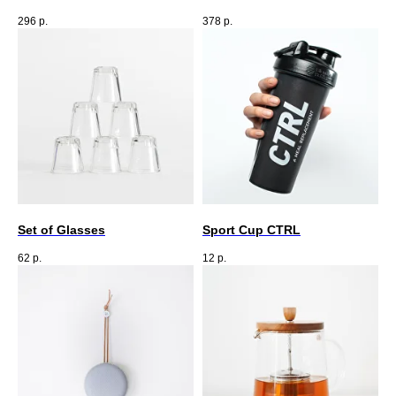
296
р.
378
р.
Set of Glasses
Sport Cup CTRL
62
р.
12
р.