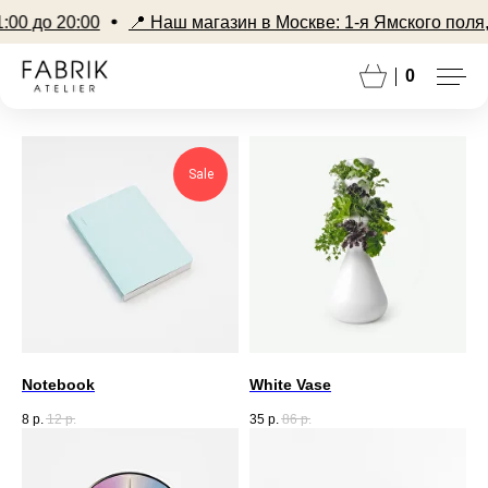
0 до 20:00
📍 Наш магазин в Москве: 1-я Ямского поля, 1
0
Sale
Notebook
White Vase
8
р.
12
р.
35
р.
86
р.