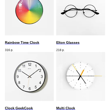
Rainbow Time Clock
Elton Glasses
316
р.
218
р.
Clock GeekCook
Multi Clock