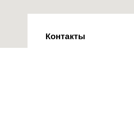
Контакты
8 (915) 587-06-90
Воронеж
8 (926) 605-21-4
5
Москва
info@fabrik-store.com
📍Воронеж,
«Fabrik Store»
📍Москва,
«Fabrik Store»